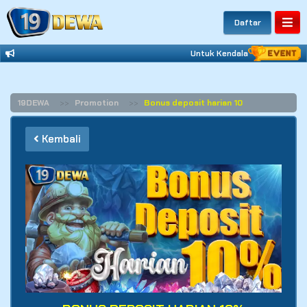
Daftar
Untuk Kendala Login Bisa Hub
19DEWA
Promotion
Bonus deposit harian 10
Kembali