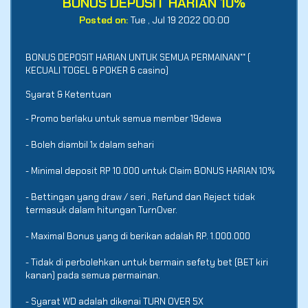
BONUS DEPOSIT HARIAN 10%
Posted on:
Tue , Jul 19 2022 00:00
BONUS DEPOSIT HARIAN UNTUK SEMUA PERMAINAN** (
KECUALI TOGEL & POKER & casino)
Syarat & Ketentuan
- Promo berlaku untuk semua member 19dewa
- Boleh diambil 1x dalam sehari
- Minimal deposit RP 10.000 untuk Claim BONUS HARIAN 10%
- Bettingan yang draw / seri , Refund dan Reject tidak
termasuk dalam hitungan TurnOver.
- Maximal Bonus yang di berikan adalah RP. 1.000.000
- Tidak di perbolehkan untuk bermain sefety bet (BET kiri
kanan) pada semua permainan.
- Syarat WD adalah dikenai TURN OVER 5X