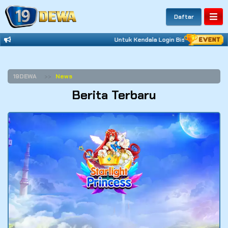
Daftar
Untuk Kendala Login Bisa Hubungi What
19DEWA
News
Berita Terbaru