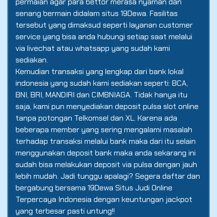
permaian agar para bettor merasa nyaman dan
senang bermain didalam situs 19Dewa. Fasilitas
tersebut yang dimaksud seperti layanan customer
service yang bisa anda hubungi setiap saat melalui
via livechat atau whatsapp yang sudah kami
sediakan.
Kemudian transaksi yang lengkap dari bank lokal
indonesia yang sudah kami sediakan seperti: BCA,
BNI, BRI, MANDIRI dan CIMBNIAGA. Tidak hanya itu
saja, kami pun menyediakan deposit pulsa slot online
tanpa potongan Telkomsel dan XL. Karena ada
beberapa member yang sering mengalami masalah
terhadap transaksi melalui bank maka dari itu selain
menggunakan deposit bank maka anda sekarang ini
sudah bisa melakukan deposit via pulsa dengan jauh
lebih mudah. Jadi tunggu apalagi? Segera daftar dan
bergabung bersama 19Dewa Situs Judi Online
Terpercaya Indonesia dengan keuntungan jackpot
yang terbesar pasti untung!!