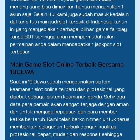
menang yang bisa dimainkan hanya mengunakan 1
akun saja. Selain itu, kami juga sudah masuk kedalam
daftar situs main judi slot terbaik di Indonesia tahun
ini yang menyediakan berbagai pilihan game fairplay
tanpa BOT sehingga akan mempermudah jalan
permainan anda dalam mendapatkan jackpot slot
terbesar.
Main Game Slot Online Terbaik Bersama
19DEWA
Saat ini 19 Dewa sudah menggunakan sistem
keamanan slot online terbaru dan profesional yang
disebut sebagai sistem keamanan ganda. Sehingga
data para pemain akan sangat terjaga dengan aman,
dan untuk menjaga kepuasan dari para member
ketika bertaruh. Kami telah berkomitmen untuk terus
memberikan pelayanan terbaik dengan kualitas
profesional, cepat, mudah dan responsif sehingga