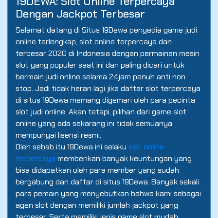
19DEWA: Slot Online Terpercaya
Dengan Jackpot Terbesar
Selamat datang di Situs 19Dewa penyedia game judi
online terlengkap, slot online terpercaya dan
terbesar 2020 di Indonesia dengan permainan mesin
slot yang populer saat ini dan paling dicari untuk
bermain judi online selama 24jam penuh anti non
stop. Jadi tidak heran lagi jika daftar slot terpercaya
di situs 19Dewa memang digemari oleh para pecinta
slot judi online. Akan tetapi, pilihan dari game slot
online yang ada sekarang ini tidak semuanya
mempunyai lisensi resmi.
Oleh sebab itu 19Dewa ini selaku
slot online
terpercaya
memberikan banyak keuntungan yang
bisa didapatkan oleh para member yang sudah
bergabung dan daftar di situs 19Dewa. Banyak sekali
para pemain yang menyebutkan bahwa kami sebagai
agen slot dengan memiliki jumlah jackpot yang
terbesar. Serta memiliki jenis game slot mudah