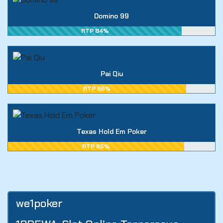
Domino 99
RTP 84%
Pai Qiu
RTP 86%
Texas Hold Em Poker
RTP 85%
we1poker