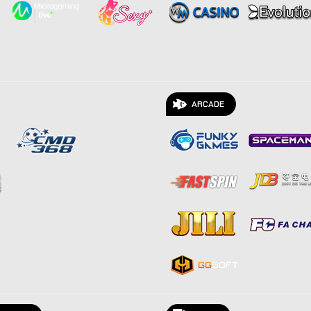
ARCADE