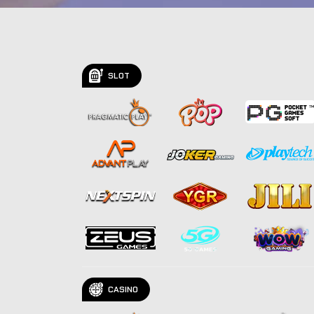
SLOT
CASINO