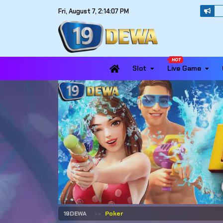
Fri, August 7, 2:14:08 PM
Slot
Live Game
19DEWA
Poker