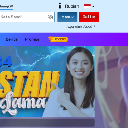
Rupiah
i Whatsapp Kami Atau Telegram kami WA : https://wa.me/6287780770725 TELE 
Daftar
Masuk
Lupa Kata Sandi ?
Berita
Promosi