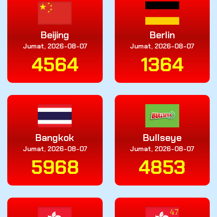
Beijing
Berlin
Jumat, 2026-08-07
Jumat, 2026-08-07
4564
1364
Bangkok
Bullseye
Jumat, 2026-08-07
Jumat, 2026-08-07
5968
4853