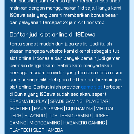
dan sabung ayam. Semua game tersebut bisa anda
mainkan dengan menggunakan 1 id saja. Hanya kami
19Dewa saja yang berani memberikan bonus besar
dan pelayanan tercepat 24jam Antinonstop.
Daftar judi slot online di 19Dewa
tentu sangat mudah dan juga gratis. Jadi itulah
alasan mengapa website kami dikenal sebagai situs
slot online Indonesia dan banyak pemain judi gemar
bermain dengan kami. Sebab kami menyediakan
berbagai macam provider yang ternama serta resmi
yang sering dipilih oleh para bettor saat bermain judi
slot online. Berikut inilah provider
game slot
terbesar
di Dunia yang 19Dewa sudah sediakan, seperti
PRAGMATIC PLAY | SPADE GAMING | PLAYSTAR |
ISOFTBET | MAJA GAMES | CQ9 GAMING | VIRTUAL
TECH | PLAY'NGO | TOP TREND GAMING | JOKER
GAMING | MICROGAMING | HABANERO GAMING |
PLAYTECH SLOT | AMEBA