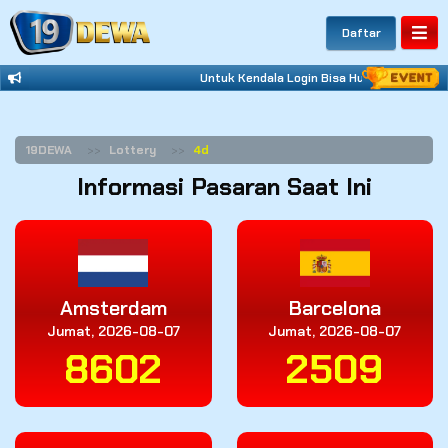
Daftar
Untuk Kendala Login Bisa Hubungi Whatsapp 
19DEWA
Lottery
4d
Informasi Pasaran Saat Ini
Amsterdam
Barcelona
Jumat, 2026-08-07
Jumat, 2026-08-07
8602
2509