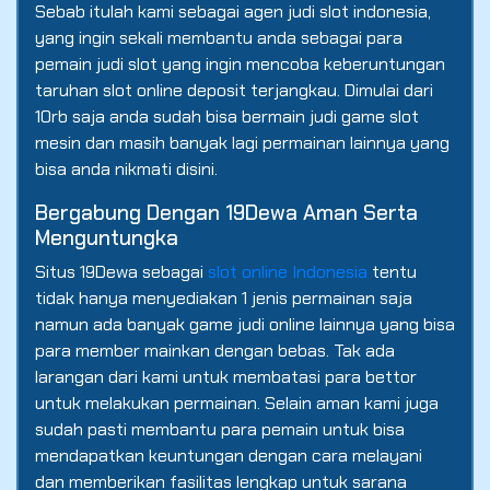
Sebab itulah kami sebagai agen judi slot indonesia,
yang ingin sekali membantu anda sebagai para
pemain judi slot yang ingin mencoba keberuntungan
taruhan slot online deposit terjangkau. Dimulai dari
10rb saja anda sudah bisa bermain judi game slot
mesin dan masih banyak lagi permainan lainnya yang
bisa anda nikmati disini.
Bergabung Dengan 19Dewa Aman Serta
Menguntungka
Situs 19Dewa sebagai
slot online Indonesia
tentu
tidak hanya menyediakan 1 jenis permainan saja
namun ada banyak game judi online lainnya yang bisa
para member mainkan dengan bebas. Tak ada
larangan dari kami untuk membatasi para bettor
untuk melakukan permainan. Selain aman kami juga
sudah pasti membantu para pemain untuk bisa
mendapatkan keuntungan dengan cara melayani
dan memberikan fasilitas lengkap untuk sarana