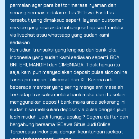
permaian agar para bettor merasa nyaman dan
senang bermain didalam situs 19Dewa. Fasilitas
tersebut yang dimaksud seperti layanan customer
service yang bisa anda hubungi setiap saat melalui
via livechat atau whatsapp yang sudah kami
sediakan.
Kemudian transaksi yang lengkap dari bank lokal
indonesia yang sudah kami sediakan seperti: BCA,
BNI, BRI, MANDIRI dan CIMBNIAGA. Tidak hanya itu
saja, kami pun menyediakan deposit pulsa slot online
tanpa potongan Telkomsel dan XL. Karena ada
beberapa member yang sering mengalami masalah
terhadap transaksi melalui bank maka dari itu selain
menggunakan deposit bank maka anda sekarang ini
sudah bisa melakukan deposit via pulsa dengan jauh
lebih mudah. Jadi tunggu apalagi? Segera daftar dan
bergabung bersama 19Dewa Situs Judi Online
Terpercaya Indonesia dengan keuntungan jackpot