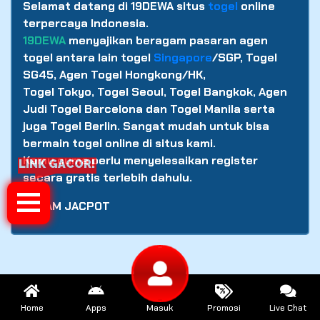
Selamat datang di 19DEWA situs
togel
online
terpercaya Indonesia.
19DEWA
menyajikan beragam pasaran agen
togel antara lain togel
Singapore
/SGP, Togel
SG45, Agen Togel Hongkong/HK,
Togel Tokyo, Togel Seoul, Togel Bangkok, Agen
Judi Togel Barcelona dan Togel Manila serta
juga Togel Berlin. Sangat mudah untuk bisa
bermain togel online di situs kami.
Kamu cuma perlu menyelesaikan register
LINK GACOR!
secara gratis terlebih dahulu.
SALAM JACPOT
Home
Apps
Masuk
Promosi
Live Chat