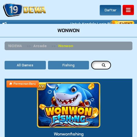
Daftar
Untuk Kendala Login Bisa Hubungi Wh
WONWON
19DEWA
Arcade
Wonwon
All Games
Fishing
Permainan Baru
Wonwonfishing