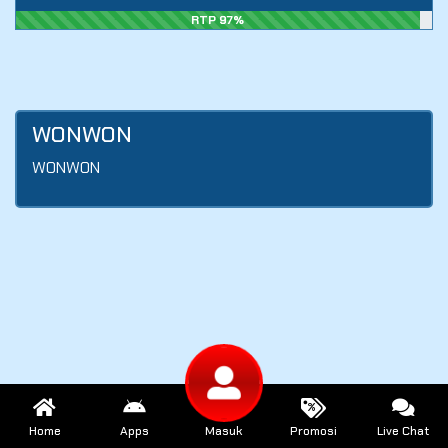
RTP 97%
WONWON
WONWON
Home
Apps
Masuk
Promosi
Live Chat