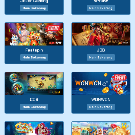
Joker Gaming
SPRIBE
Main Sekarang
Main Sekarang
Fastspin
JDB
Main Sekarang
Main Sekarang
CQ9
WONWON
Main Sekarang
Main Sekarang