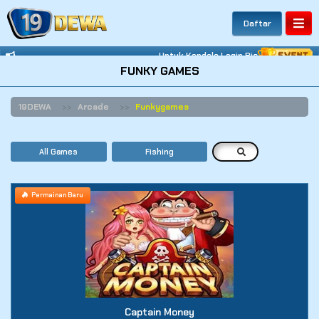
Daftar
Untuk Kendala Login Bisa Hubungi What
FUNKY GAMES
19DEWA
Arcade
Funkygames
All Games
Fishing
Permainan Baru
Captain Money