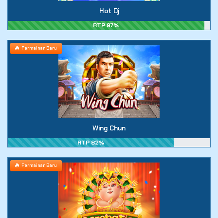
Hot Dj
RTP 97%
Permainan Baru
Wing Chun
RTP 82%
Permainan Baru