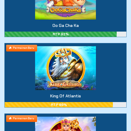
Oo Ga Cha Ka
RTP 92%
Permainan Baru
King Of Atlantis
RTP 89%
Permainan Baru