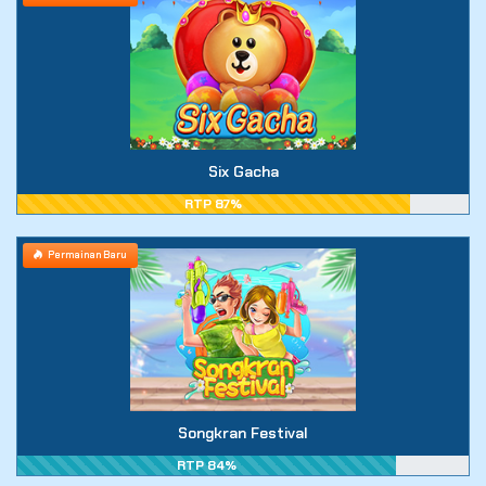
Six Gacha
RTP 87%
Permainan Baru
Songkran Festival
RTP 84%