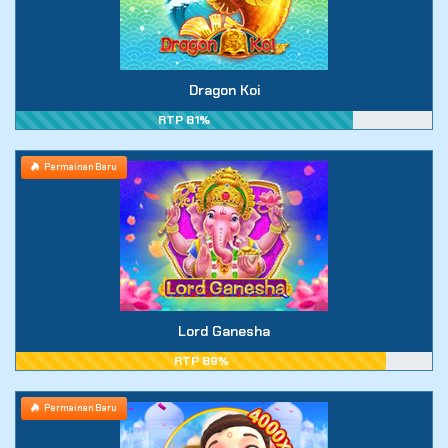
Dragon Koi
RTP 81%
Permainan Baru
Lord Ganesha
RTP 89%
Permainan Baru