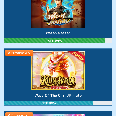
Watah Master
RTP 94%
Permainan Baru
Ways Of The Qilin Ultimate
RTP 83%
Permainan Baru