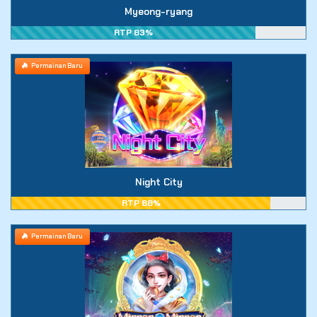
Myeong-ryang
RTP 83%
Permainan Baru
Night City
RTP 88%
Permainan Baru