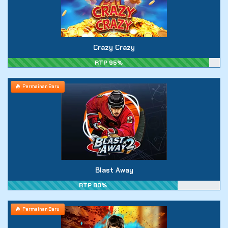
Crazy Crazy
RTP 95%
Permainan Baru
Blast Away
RTP 80%
Permainan Baru