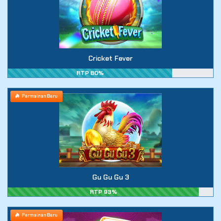
Cricket Fever
RTP 80%
Permainan Baru
Gu Gu Gu 3
RTP 93%
Permainan Baru