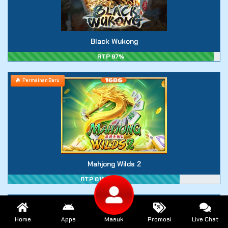
Black Wukong
RTP 97%
Permainan Baru
Mahjong Wilds 2
RTP 81%
Permainan Baru
Home
Apps
Masuk
Promosi
Live Chat