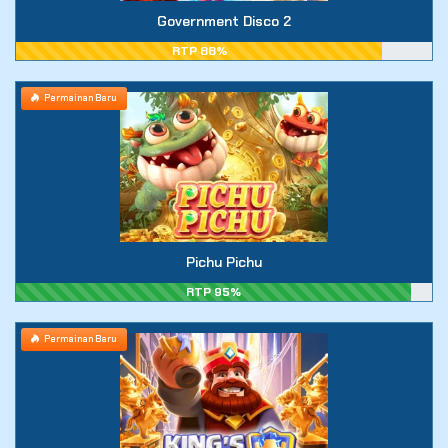
Government Disco 2
RTP 88%
Permainan Baru
Pichu Pichu
RTP 95%
Permainan Baru