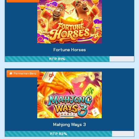
Fortune Horses
RTP 81%
Permainan Baru
Mahjong Ways 3
RTP 83%