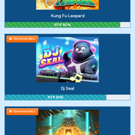
Kung Fu Leopard
RTP 92%
Permainan Baru
Dj Seal
RTP 81%
Permainan Baru