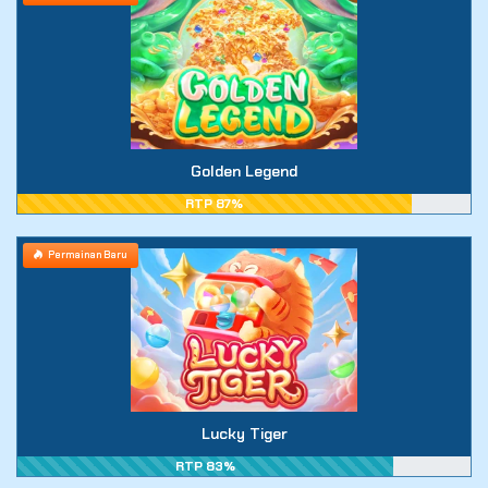
Golden Legend
RTP 87%
Permainan Baru
Lucky Tiger
RTP 83%