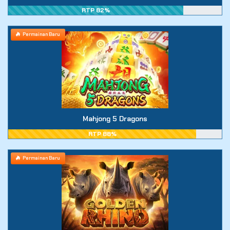
RTP 82%
Permainan Baru
Mahjong 5 Dragons
RTP 88%
Permainan Baru