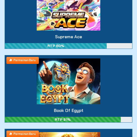
Supreme Ace
RTP 80%
Permainan Baru
Book Of Egypt
RTP 91%
Permainan Baru