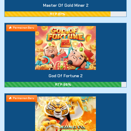
Master Of Gold Miner 2
RTP 87%
Permainan Baru
God Of Fortune 2
RTP 96%
Permainan Baru