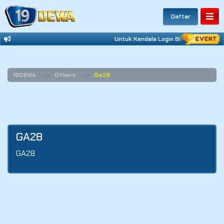
Daftar
Untuk Kendala Login Bisa Hubungi Wh
19DEWA
Others
Ga28
GA28
GA28