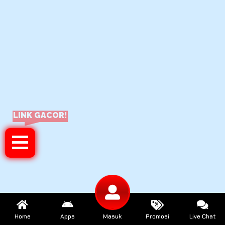
LINK GACOR!
Home
Apps
Masuk
Promosi
Live Chat