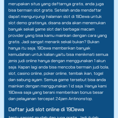
merupakan situs yang daftarnya gratis, anda juga
bisa bermain slot gratis. Setelah anda mendaftar
dapat mengunjungi halaman slot di 19Dewa untuk
slot demo gratisnya, disana anda akan menemukan
banyak sekali game slot dari berbagai macam
provider yang bisa kamu mainkan dengan cara yang
gratis. Jadi sangat menarik sekali bukan? Bukan
hanya itu saja, 19Dewa memberikan banyak
kemudahan untuk kalian yaitu bisa menikmati semua
jenis judi online hanya dengan menggunakan 1 akun
saja. Kapan lagi anda bisa mencoba bermain judi bola,
slot, casino online, poker online, tembak ikan, togel
dan sabung ayam. Semua game tersebut bisa anda
mainkan dengan menggunakan 1 id saja. Hanya kami
19Dewa saja yang berani memberikan bonus besar
dan pelayanan tercepat 24jam Antinonstop.
Daftar judi slot online di 19Dewa
tentu sangat mudah dan juga gratis. Jadi itulah